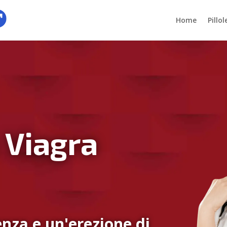
Home
Pillo
 Viagra
nza e un'erezione di