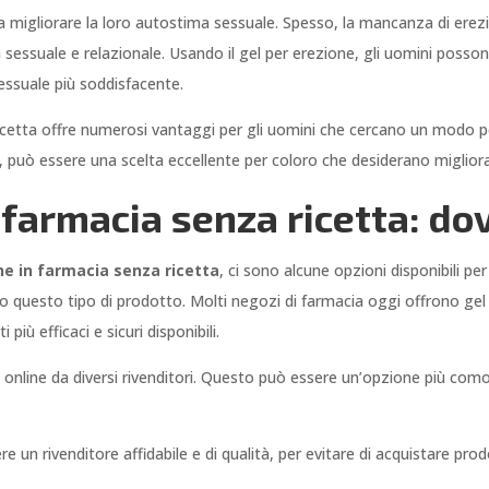
ni a migliorare la loro autostima sessuale. Spesso, la mancanza di er
 sessuale e relazionale. Usando il gel per erezione, gli uomini posso
essuale più soddisfacente.
 ricetta offre numerosi vantaggi per gli uomini che cercano un modo pe
lità, può essere una scelta eccellente per coloro che desiderano migliora
 farmacia senza ricetta: do
ne in farmacia senza ricetta
, ci sono alcune opzioni disponibili pe
no questo tipo di prodotto. Molti negozi di farmacia oggi offrono gel
iù efficaci e sicuri disponibili.
ne online da diversi rivenditori. Questo può essere un’opzione più com
e un rivenditore affidabile e di qualità, per evitare di acquistare pro