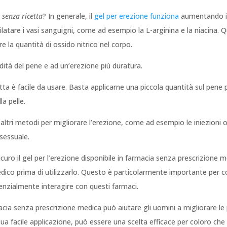
 senza ricetta
? In generale, il
gel per erezione funziona
aumentando il
 dilatare i vasi sanguigni, come ad esempio la L-arginina e la niacina. 
 la quantità di ossido nitrico nel corpo.
dità del pene e ad un’erezione più duratura.
icetta è facile da usare. Basta applicarne una piccola quantità sul pe
a pelle.
altri metodi per migliorare l’erezione, come ad esempio le iniezioni o
 sessuale.
curo il gel per l’erezione disponibile in farmacia senza prescrizione 
dico prima di utilizzarlo. Questo è particolarmente importante per 
enzialmente interagire con questi farmaci.
acia senza prescrizione medica può aiutare gli uomini a migliorare le 
 sua facile applicazione, può essere una scelta efficace per coloro ch