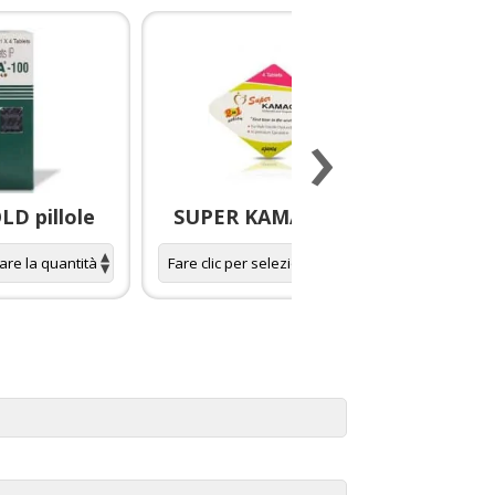
›
D pillole
SUPER KAMAGRA pillole