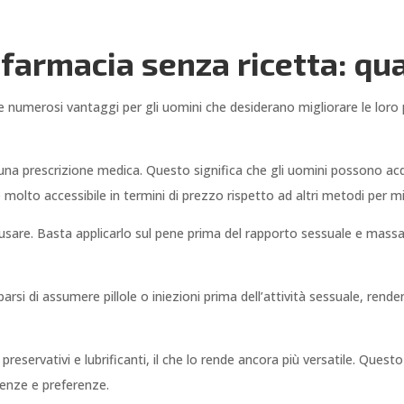
 farmacia senza ricetta: qua
e numerosi vantaggi per gli uomini che desiderano migliorare le loro pr
lcuna prescrizione medica. Questo significa che gli uomini possono ac
è molto accessibile in termini di prezzo rispetto ad altri metodi per mig
da usare. Basta applicarlo sul pene prima del rapporto sessuale e mas
rsi di assumere pillole o iniezioni prima dell’attività sessuale, rend
 preservativi e lubrificanti, il che lo rende ancora più versatile. Ques
genze e preferenze.