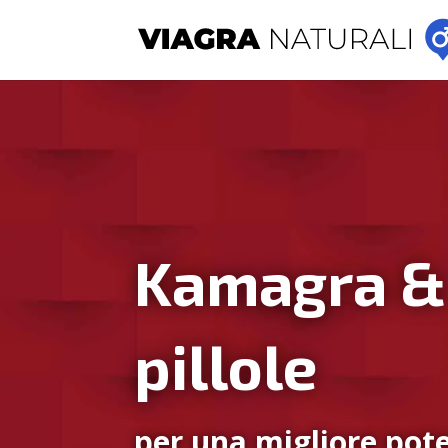
Kamagra &
pillole
per una migliore pote