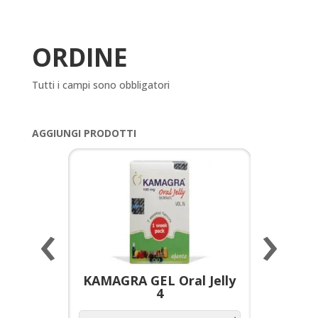
ORDINE
Tutti i campi sono obbligatori
AGGIUNGI PRODOTTI
‹
›
a per
KAMAGRA GEL Oral Jelly
KAMAGR
4