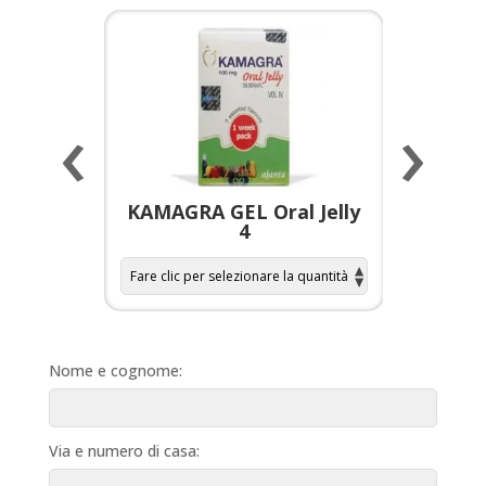
‹
›
a per
KAMAGRA GEL Oral Jelly
KAMAGR
4
Nome e cognome:
Via e numero di casa: