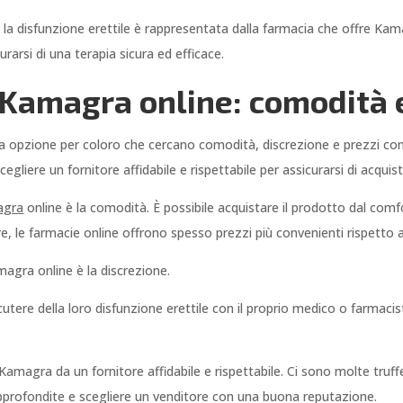
r la disfunzione erettile è rappresentata dalla farmacia che offre Ka
arsi di una terapia sicura ed efficace.
Kamagra online: comodità 
 opzione per coloro che cercano comodità, discrezione e prezzi conv
liere un fornitore affidabile e rispettabile per assicurarsi di acquis
agra
online è la comodità. È possibile acquistare il prodotto dal co
re, le farmacie online offrono spesso prezzi più convenienti rispetto a
agra online è la discrezione.
utere della loro disfunzione erettile con il proprio medico o farmac
Kamagra da un fornitore affidabile e rispettabile. Ci sono molte truff
 approfondite e scegliere un venditore con una buona reputazione.