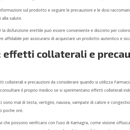
informazioni sul prodotto e seguire le precauzioni e le dosi raccoma
 alla salute.
per la disfunzione erettile può essere conveniente e discreto per col
re affidabile per assicurarsi di acquistare un prodotto autentico e sic
effetti collaterali e preca
etti collaterali e precauzioni da considerare quando si utilizza Farmac
consultare il proprio medico se si sperimentano effetti collaterali inde
 ci sono mal di testa, vertigini, nausea, vampate di calore e congestio
o poche ore.
ravi che possono verificarsi con l’uso di Kamagra, come visione offuscat