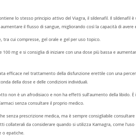
ene lo stesso principio attivo del Viagra, il sildenafil. Il sildenafil è 
e aumentare il flusso di sangue, migliorando così la capacità di aver
 tra cui compresse, gel orale e gel per uso topico.
 e 100 mg e si consiglia di iniziare con una dose più bassa e aument
 efficace nel trattamento della disfunzione erettile con una percent
da della dose e delle condizioni individuali.
to non è un afrodisiaco e non ha effetti sull’aumento della libido. 
armaci senza consultare il proprio medico.
e senza prescrizione medica, ma è sempre consigliabile consultare il 
ti collaterali da considerare quando si utilizza Kamagra, come l’uso
e o epatiche.