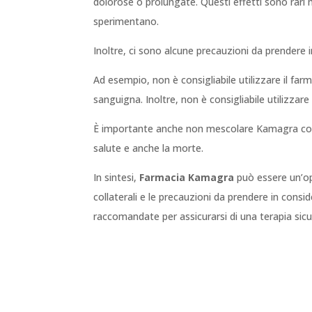
dolorose o prolungate. Questi effetti sono rari
sperimentano.
Inoltre, ci sono alcune precauzioni da prendere
Ad esempio, non è consigliabile utilizzare il far
sanguigna. Inoltre, non è consigliabile utilizzare
È importante anche non mescolare Kamagra con al
salute e anche la morte.
In sintesi,
Farmacia Kamagra
può essere un’opz
collaterali e le precauzioni da prendere in consi
raccomandate per assicurarsi di una terapia sicu