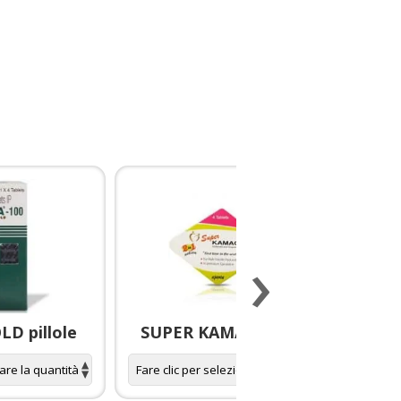
›
D pillole
SUPER KAMAGRA pillole