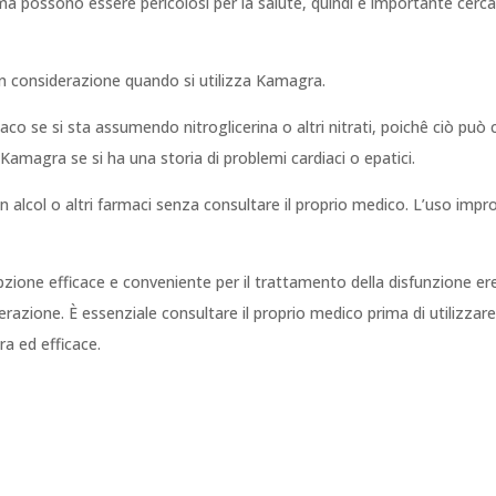
 ma possono essere pericolosi per la salute, quindi è importante ce
 in considerazione quando si utilizza Kamagra.
maco se si sta assumendo nitroglicerina o altri nitrati, poichê ciò pu
 Kamagra se si ha una storia di problemi cardiaci o epatici.
col o altri farmaci senza consultare il proprio medico. L’uso impro
ione efficace e conveniente per il trattamento della disfunzione eret
derazione. È essenziale consultare il proprio medico prima di utilizza
ra ed efficace.