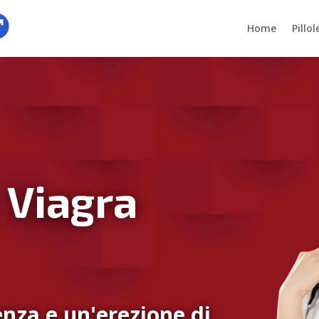
Home
Pillo
 Viagra
nza e un'erezione di