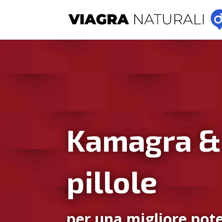
Kamagra &
pillole
per una migliore pote