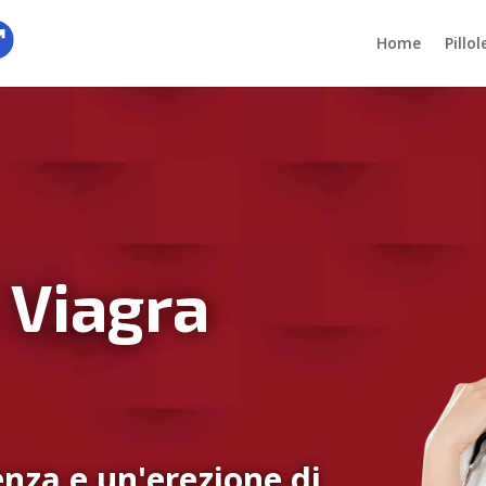
Home
Pillo
 Viagra
nza e un'erezione di