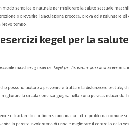
un modo semplice e naturale per migliorare la salute sessuale maschile
 erezione o prevenire l’eiaculazione precoce, prova ad aggiungere gli 
in breve tempo.
i esercizi kegel per la salut
sessuale maschile, gli
esercizi kegel per l’erezione
possono avere anche a
 è che possono aiutare a prevenire e trattare la disfunzione erettile,
no migliorare la circolazione sanguigna nella zona pelvica, riducendo il
venire e trattare l’incontinenza urinaria, un altro problema comune sop
ire la perdita involontaria di urina e migliorare il controllo della ves