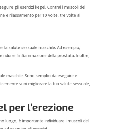
seguire gli esercizi kegel. Contrai i muscoli del
one e rilassamento per 10 volte, tre volte al
 per la salute sessuale maschile. Ad esempio,
e ridurre l’infiammazione della prostata. Inoltre,
uale maschile. Sono semplici da eseguire e
icemente vuoi migliorare la tua salute sessuale,
l per l’erezione
imo luogo, è importante individuare i muscoli del
 ad eseguire gli esercizi.