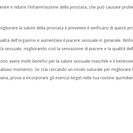
evenire e ridurre l’infiammazione della prostata, che può causare pr
liorare la salute della prostata e prevenire il verificarsi di questi pr
 qualità dell’orgasmo e aumentare il piacere sessuale in generale. Rin
ità sessuale, migliorando così la sensazione di piacere e la qualità de
ossono avere molti benefici per la salute sessuale maschile e il benes
alsiasi momento. Se stai cercando un modo naturale per migliorare l
aria, prova a incorporare gli esercizi kegel nella tua routine quotidian