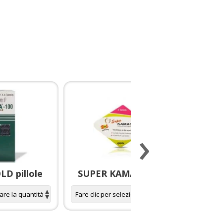
›
D pillole
SUPER KAMAGRA pillole