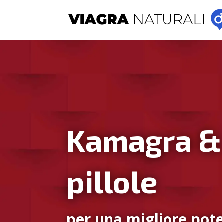
Kamagra &
pillole
per una migliore pote