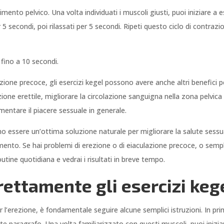
vimento pelvico. Una volta individuati i muscoli giusti, puoi iniziare a e
 secondi, poi rilassati per 5 secondi. Ripeti questo ciclo di contrazi
fino a 10 secondi.
lazione precoce, gli esercizi kegel possono avere anche altri benefici
ione erettile, migliorare la circolazione sanguigna nella zona pelvica 
entare il piacere sessuale in generale.
sono essere un’ottima soluzione naturale per migliorare la salute sess
ento. Se hai problemi di erezione o di eiaculazione precoce, o sempl
outine quotidiana e vedrai i risultati in breve tempo.
ettamente gli esercizi kege
r l’erezione, è fondamentale seguire alcune semplici istruzioni. In pr
 paragrafo. Una volta familiarizzato con questi muscoli, puoi iniziare