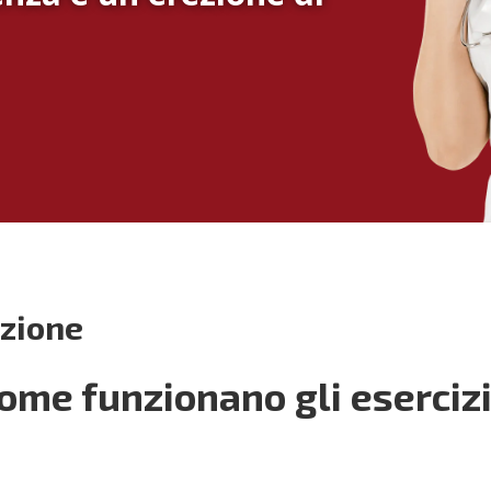
ezione
come funzionano gli eserciz