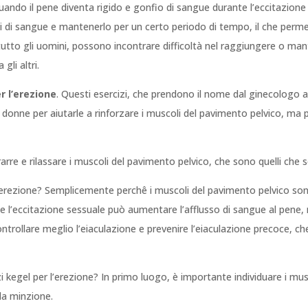
a quando il pene diventa rigido e gonfio di sangue durante l’eccitazio
rsi di sangue e mantenerlo per un certo periodo di tempo, il che perm
utto gli uomini, possono incontrare difficoltà nel raggiungere o ma
gli altri.
r l’erezione
. Questi esercizi, che prendono il nome dal ginecologo a
le donne per aiutarle a rinforzare i muscoli del pavimento pelvico, ma 
rarre e rilassare i muscoli del pavimento pelvico, che sono quelli che 
 l’erezione? Semplicemente perchê i muscoli del pavimento pelvico sono
 l’eccitazione sessuale può aumentare l’afflusso di sangue al pene, mi
controllare meglio l’eiaculazione e prevenire l’eiaculazione precoce, 
egel per l’erezione? In primo luogo, è importante individuare i musco
 la minzione.