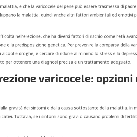
lattia, e che la varicocele del pene può essere trasmessa di padre in 
viluppano la malattia, quindi anche altri fattori ambientali ed emotiv
icoltà nell’erezione, che ha diversi fattori di rischio come l’età avanz
sione e la predisposizione genetica. Per prevenire la comparsa della v
 di alcool e droghe, e cercare di ridurre al minimo lo stress e la depres
ato per ottenere una diagnosi precisa e un trattamento adeguato.
ezione varicocele: opzioni 
alla gravità dei sintomi e dalla causa sottostante della malattia. In m
icativi. Tuttavia, se i sintomi sono gravi o causano problemi di ferti