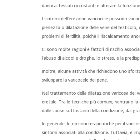
danni ai tessuti circostanti e alterare la funzion
I sintomi dell’erezione varicocele possono vari
pienezza o dilatazione delle vene del testicolo, e 
problemi di fertilità, poichê il riscaldamento ano
Ci sono molte ragioni e fattori di rischio associa
l’abuso di alcool e droghe, lo stress, e la predis
Inoltre, alcune attività che richiedono uno sforz
sviluppare la varicocele del pene.
Nel trattamento della dilatazione varicosa dei va
erettile. Tra le tecniche più comuni, rientrano la
dalle cause sottostanti della condizione, dal gra
In generale, le opzioni terapeutiche per il varico
sintomi associati alla condizione. Tuttavia, è i