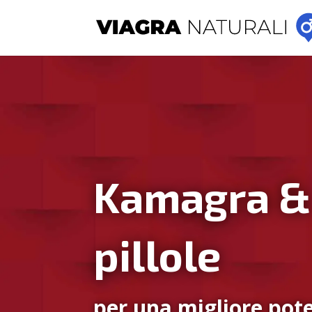
Kamagra &
pillole
per una migliore pote