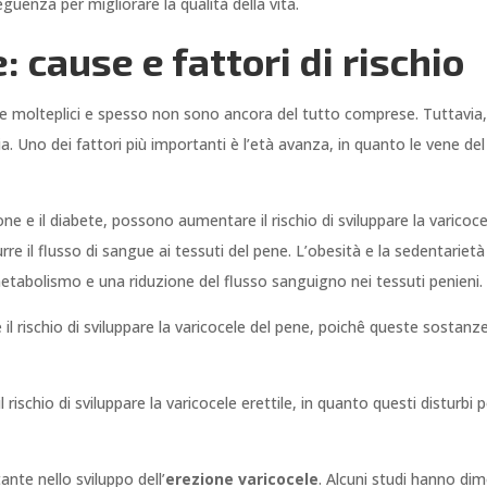
guenza per migliorare la qualità della vita.
: cause e fattori di rischio
 molteplici e spesso non sono ancora del tutto comprese. Tuttavia, ci
 Uno dei fattori più importanti è l’età avanza, in quanto le vene del t
one e il diabete, possono aumentare il rischio di sviluppare la varicoc
rre il flusso di sangue ai tessuti del pene. L’obesità e la sedentarietà 
tabolismo e una riduzione del flusso sanguigno nei tessuti penieni.
l rischio di sviluppare la varicocele del pene, poichê queste sostanz
schio di sviluppare la varicocele erettile, in quanto questi disturbi po
ante nello sviluppo dell’
erezione varicocele
. Alcuni studi hanno d