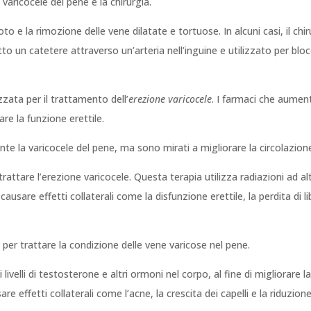
varicocele del pene è la chirurgia.
o e la rimozione delle vene dilatate e tortuose. In alcuni casi, il ch
 un catetere attraverso un’arteria nell’inguine e utilizzato per blocc
zata per il trattamento dell’
erezione varicocele
. I farmaci che aumen
are la funzione erettile.
nte la varicocele del pene, ma sono mirati a migliorare la circolazio
rattare l’erezione varicocele. Questa terapia utilizza radiazioni ad al
ausare effetti collaterali come la disfunzione erettile, la perdita di lib
 per trattare la condizione delle vene varicose nel pene.
ivelli di testosterone e altri ormoni nel corpo, al fine di migliorare la
e effetti collaterali come l’acne, la crescita dei capelli e la riduzion