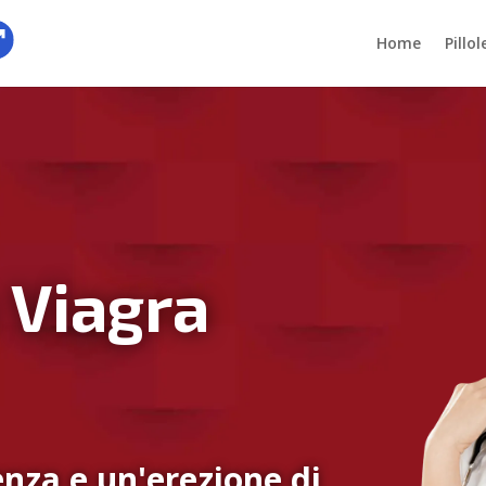
Home
Pillo
 Viagra
nza e un'erezione di