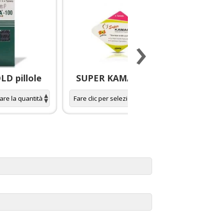
›
D pillole
SUPER KAMAGRA pillole