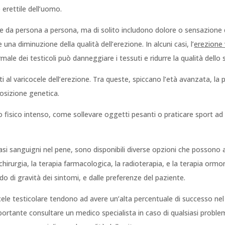
e erettile dell’uomo.
are da persona a persona, ma di solito includono dolore o sensazione 
una diminuzione della qualità dell’erezione. In alcuni casi, l’
erezione 
rmale dei testicoli può danneggiare i tessuti e ridurre la qualità dello
ti al varicocele dell’erezione. Tra queste, spiccano l’età avanzata, la 
posizione genetica.
o fisico intenso, come sollevare oggetti pesanti o praticare sport ad 
si sanguigni nel pene, sono disponibili diverse opzioni che possono al
 chirurgia, la terapia farmacologica, la radioterapia, e la terapia ormo
do di gravità dei sintomi, e dalle preferenze del paziente.
cele testicolare tendono ad avere un’alta percentuale di successo nel m
mportante consultare un medico specialista in caso di qualsiasi proble