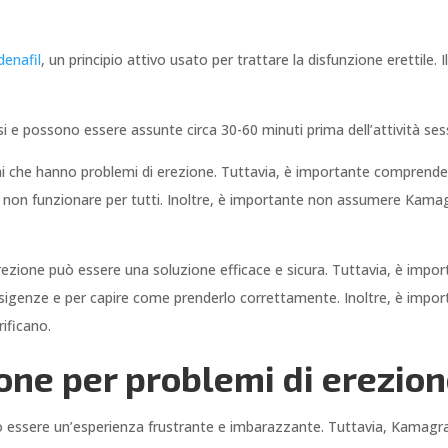
ldenafil
, un principio attivo usato per trattare la disfunzione erettile. 
si e possono essere assunte circa 30-60 minuti prima dell’attività ses
ni che hanno problemi di erezione. Tuttavia, è importante comprender
e non funzionare per tutti. Inoltre, è importante non assumere Kama
erezione può essere una soluzione efficace e sicura. Tuttavia, è impor
igenze e per capire come prenderlo correttamente. Inoltre, è importan
rificano.
one per problemi di erezio
o essere un’esperienza frustrante e imbarazzante. Tuttavia, Kamagra