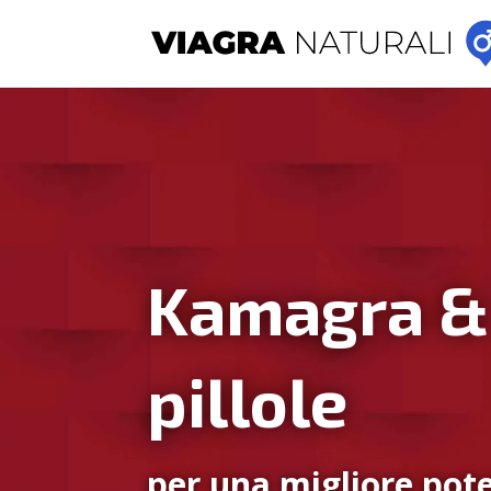
Kamagra &
pillole
per una migliore pote