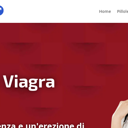
Home
Pillo
 Viagra
nza e un'erezione di