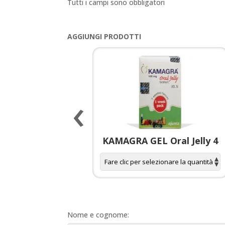
Tutti i campi sono obbligatori
AGGIUNGI PRODOTTI
‹
 spagnola per
KAMAGRA GEL Oral Jelly 4
donne
Nome e cognome: