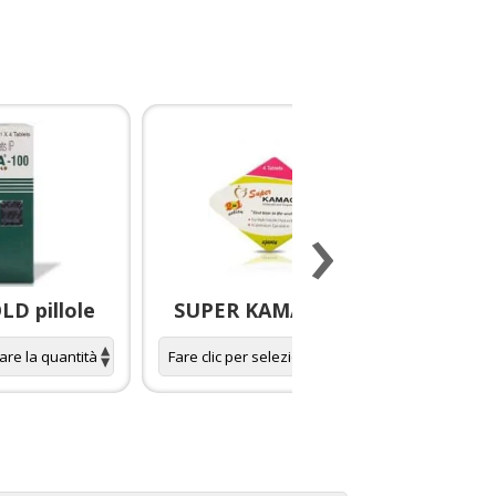
›
D pillole
SUPER KAMAGRA pillole