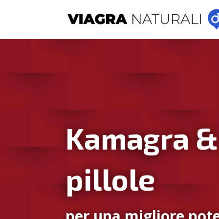
Kamagra &
pillole
per una migliore pote