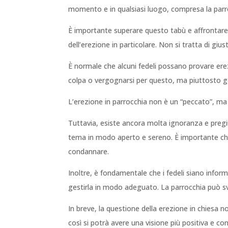
momento e in qualsiasi luogo, compresa la parr
È importante superare questo tabù e affrontare i
dell’erezione in particolare. Non si tratta di gius
È normale che alcuni fedeli possano provare erezi
colpa o vergognarsi per questo, ma piuttosto g
L’erezione in parrocchia non è un “peccato”, m
Tuttavia, esiste ancora molta ignoranza e pregiud
tema in modo aperto e sereno. È importante che 
condannare.
Inoltre, è fondamentale che i fedeli siano info
gestirla in modo adeguato. La parrocchia può svo
In breve, la questione della erezione in chiesa
così si potrà avere una visione più positiva e con