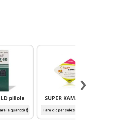
›
D pillole
SUPER KAMAGRA pillole