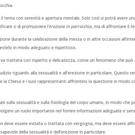
occhia.
l tema con serenità e apertura mentale. Solo così si potrà avere una 
tificare o di promuovere l’
erezione in parrocchia
, ma di affrontare il
one durante la celebrazione della messa o in altre occasioni all’inter
estirlo in modo adeguato e rispettoso.
a va trattata con rispetto e delicatezza, come un fenomeno che può 
izio riguardo alla sessualità e all’erezione in particolare. Questo ren
la Chiesa e i suoi rappresentanti affrontino la questione in modo co
rmati sulla sessualità e sulla fisiologia del corpo umano, in modo c
lgere un ruolo importante nel fornire informazioni adeguate e sensibi
 non deve essere evitata o trattata con vergogna, ma deve essere aff
sapevole della sessualità e dell’erezione in particolare.