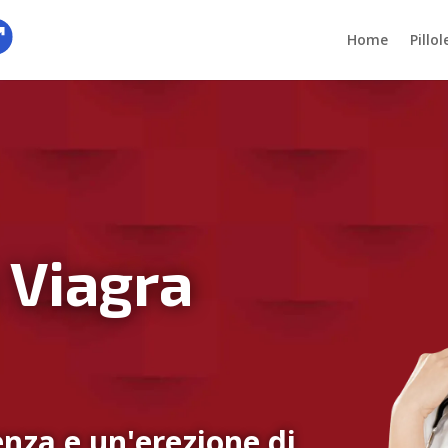
Home
Pillo
 Viagra
nza e un'erezione di