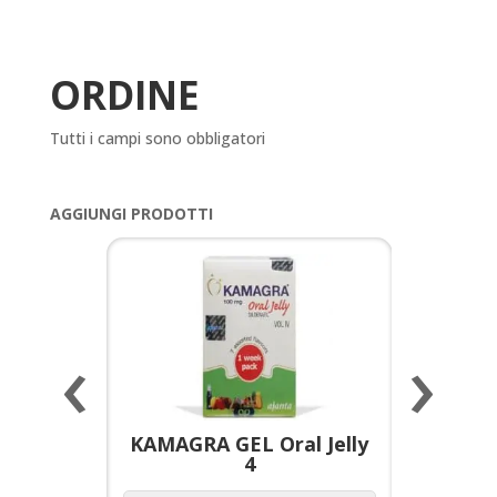
ORDINE
Tutti i campi sono obbligatori
AGGIUNGI PRODOTTI
‹
›
a per
KAMAGRA GEL Oral Jelly
KAMAGR
4