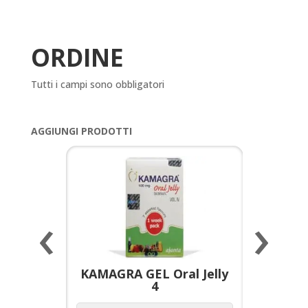
ORDINE
Tutti i campi sono obbligatori
AGGIUNGI PRODOTTI
‹
›
a per
KAMAGRA GEL Oral Jelly
KAMAGR
4