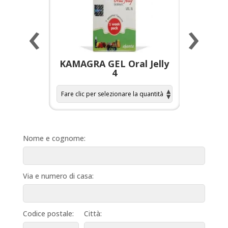
‹
›
a per
KAMAGRA GEL Oral Jelly
KAMAGR
4
Nome e cognome:
Via e numero di casa:
Codice postale:
Città: