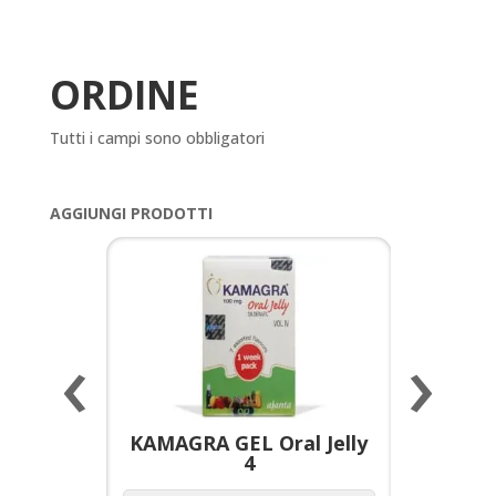
ORDINE
Tutti i campi sono obbligatori
AGGIUNGI PRODOTTI
‹
›
a per
KAMAGRA GEL Oral Jelly
KAMAGR
4