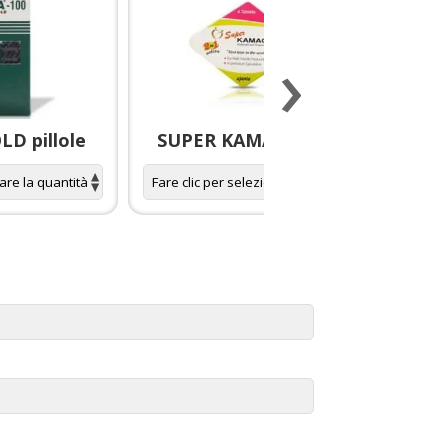
›
D pillole
SUPER KAMAGRA pillole