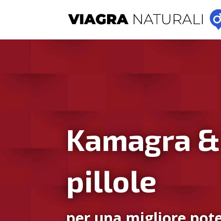
Kamagra &
pillole
per una migliore pote