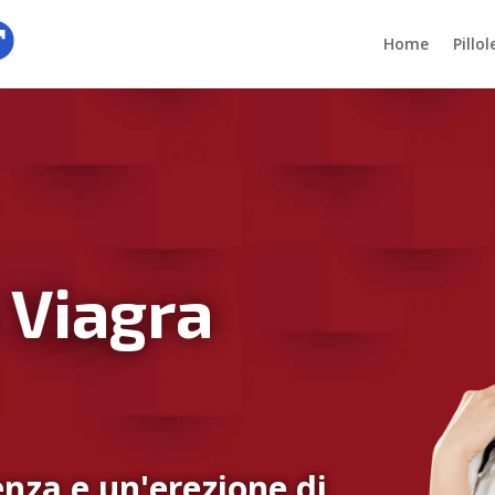
Home
Pillo
 Viagra
nza e un'erezione di