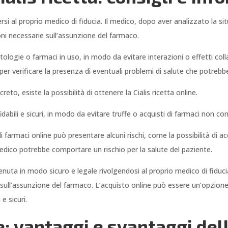
rsi al proprio medico di fiducia. Il medico, dopo aver analizzato la si
oni necessarie sull’assunzione del farmaco.
ologie o farmaci in uso, in modo da evitare interazioni o effetti colla
per verificare la presenza di eventuali problemi di salute che potrebbero
eto, esiste la possibilità di ottenere la Cialis ricetta online.
ffidabili e sicuri, in modo da evitare truffe o acquisti di farmaci non c
i farmaci online può presentare alcuni rischi, come la possibilità di a
medico potrebbe comportare un rischio per la salute del paziente.
tenuta in modo sicuro e legale rivolgendosi al proprio medico di fiducia
 sull’assunzione del farmaco. L’acquisto online può essere un’opzion
e sicuri.
ne: vantaggi e svantaggi del