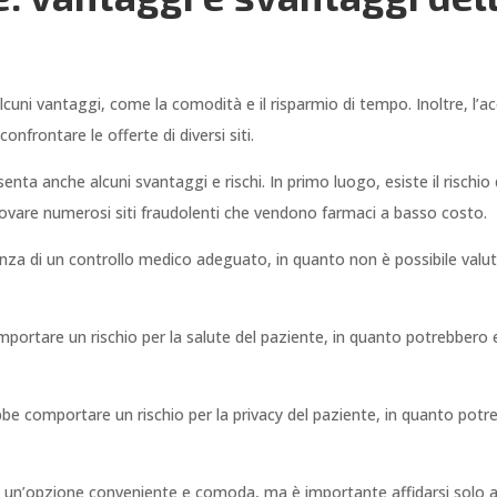
lcuni vantaggi, come la comodità e il risparmio di tempo. Inoltre, l’
confrontare le offerte di diversi siti.
esenta anche alcuni svantaggi e rischi. In primo luogo, esiste il rischio
trovare numerosi siti fraudolenti che vendono farmaci a basso costo.
senza di un controllo medico adeguato, in quanto non è possibile valut
mportare un rischio per la salute del paziente, in quanto potrebbero e
trebbe comportare un rischio per la privacy del paziente, in quanto po
e un’opzione conveniente e comoda, ma è importante affidarsi solo a sit