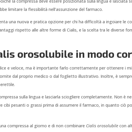
 poichê la compressa deve essere posizionata sulla lingua e lasciata sci
bbe limitare la flessibilità nell’assunzione del farmaco.
esenta una nuova e pratica opzione per chi ha difficoltà a ingoiare le
aggi rispetto alle altre forme di Cialis, e la scelta tra le diverse fo
is orosolubile in modo cor
ce e veloce, ma è importante farlo correttamente per ottenere i migli
rnite dal proprio medico o dal foglietto illustrativo. Inoltre, è semp
erettile.
compressa sulla lingua e lasciarla sciogliere completamente. Non è 
re cibi pesanti o grassi prima di assumere il farmaco, in quanto ciò p
i una compressa al giorno e di non combinare
Cialis orosolubile
con alt