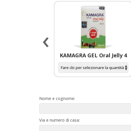
‹
 spagnola per
KAMAGRA GEL Oral Jelly 4
donne
Nome e cognome:
Via e numero di casa: