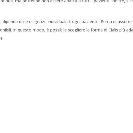
inua, ma potrebbe non essere adatta a tutti i pazienti. Inoltre, il c
lis dipende dalle esigenze individuali di ogni paziente. Prima di assume
nibili. In questo modo, è possibile scegliere la forma di Cialis più ada
le.