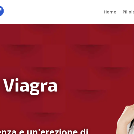
Home
Pillo
 Viagra
nza e un'erezione di