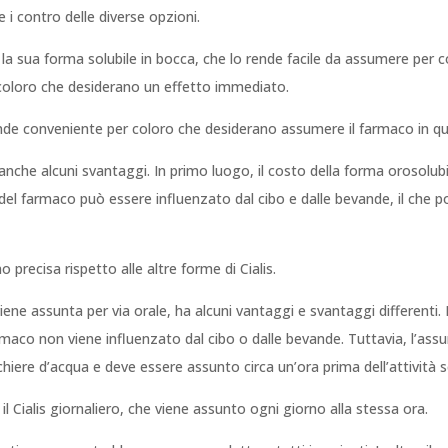
 i contro delle diverse opzioni.
la sua forma solubile in bocca, che lo rende facile da assumere per col
r coloro che desiderano un effetto immediato.
rende conveniente per coloro che desiderano assumere il farmaco in qu
 anche alcuni svantaggi. In primo luogo, il costo della forma orosolub
 del farmaco può essere influenzato dal cibo e dalle bevande, il che pot
precisa rispetto alle altre forme di Cialis.
 viene assunta per via orale, ha alcuni vantaggi e svantaggi differenti
farmaco non viene influenzato dal cibo o dalle bevande. Tuttavia, l’as
hiere d’acqua e deve essere assunto circa un’ora prima dell’attività s
 il Cialis giornaliero, che viene assunto ogni giorno alla stessa ora.