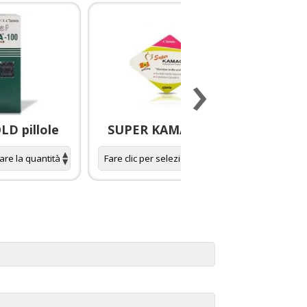
›
D pillole
SUPER KAMAGRA pillole