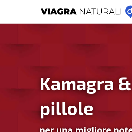
Kamagra &
pillole
per una migliore pote