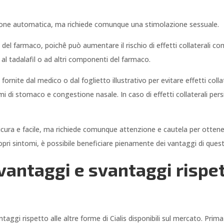
zione automatica, ma richiede comunque una stimolazione sessuale.
 del farmaco, poichê può aumentare il rischio di effetti collaterali co
e al tadalafil o ad altri componenti del farmaco.
rnite dal medico o dal foglietto illustrativo per evitare effetti collate
mi di stomaco e congestione nasale. In caso di effetti collaterali per
sicura e facile, ma richiede comunque attenzione e cautela per ottenere
pri sintomi, è possibile beneficiare pienamente dei vantaggi di quest
 vantaggi e svantaggi rispe
taggi rispetto alle altre forme di Cialis disponibili sul mercato. Prima 