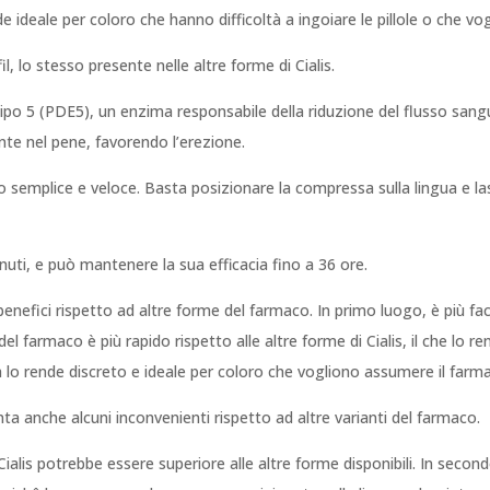
de ideale per coloro che hanno difficoltà a ingoiare le pillole o che 
afil, lo stesso presente nelle altre forme di Cialis.
 di tipo 5 (PDE5), un enzima responsabile della riduzione del flusso san
ente nel pene, favorendo l’erezione.
 semplice e veloce. Basta posizionare la compressa sulla lingua e la
nuti, e può mantenere la sua efficacia fino a 36 ore.
 benefici rispetto ad altre forme del farmaco. In primo luogo, è più f
o del farmaco è più rapido rispetto alle altre forme di Cialis, il che lo
a lo rende discreto e ideale per coloro che vogliono assumere il farm
ta anche alcuni inconvenienti rispetto ad altre varianti del farmaco.
 Cialis potrebbe essere superiore alle altre forme disponibili. In sec