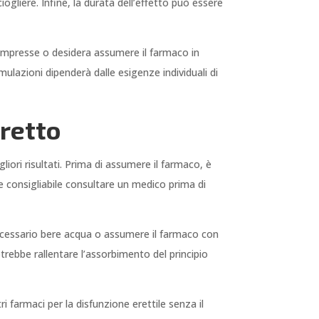
ogliere. Infine, la durata dell’effetto può essere
 compresse o desidera assumere il farmaco in
rmulazioni dipenderà dalle esigenze individuali di
retto
ori risultati. Prima di assumere il farmaco, è
re consigliabile consultare un medico prima di
necessario bere acqua o assumere il farmaco con
otrebbe rallentare l’assorbimento del principio
ri farmaci per la disfunzione erettile senza il