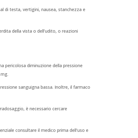
al di testa, vertigini, nausea, stanchezza e
dita della vista o dell’udito, o reazioni
a pericolosa diminuzione della pressione
5 mg.
 pressione sanguigna bassa. Inoltre, il farmaco
ovradosaggio, è necessario cercare
ssenziale consultare il medico prima dell’uso e