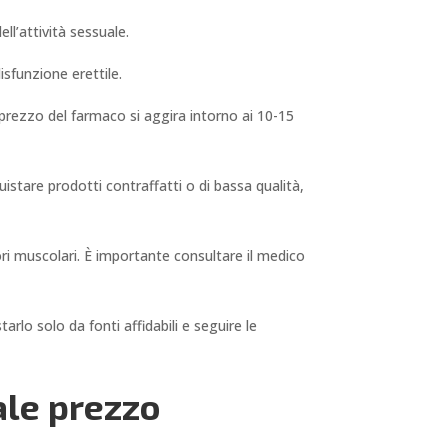
ll’attività sessuale.
isfunzione erettile.
l prezzo del farmaco si aggira intorno ai 10-15
quistare prodotti contraffatti o di bassa qualità,
lori muscolari. È importante consultare il medico
arlo solo da fonti affidabili e seguire le
ale prezzo