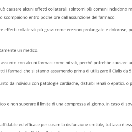
uò causare alcuni effetti collaterali. I sintomi più comuni includono m
olito scompaiono entro poche ore dall’assunzione del farmaco.
re effetti collaterali più gravi come erezioni prolungate e dolorose, per
iatamente un medico.
assunto con alcuni farmaci come nitrati, perchê potrebbe causare un
tti i farmaci che si stanno assumendo prima di utilizzare il Cialis da 
nto da individui con patologie cardiache, disturbi renali o epatici, o
ico e non superare il limite di una compressa al giorno. In caso di s
 affidabile ed efficace per curare la disfunzione erettile, tuttavia è e