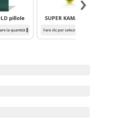
›
D pillole
SUPER KAMAGRA pillole