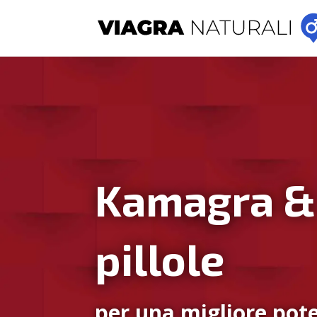
Kamagra &
pillole
per una migliore pote