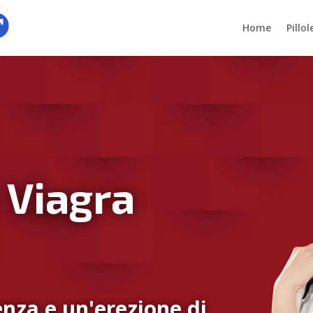
Home
Pillo
 Viagra
nza e un'erezione di