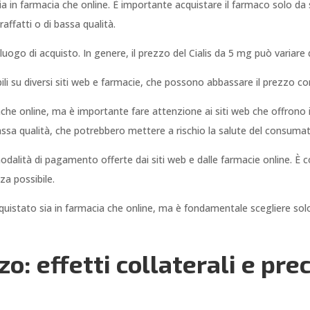
a in farmacia che online. È importante acquistare il farmaco solo da s
raffatti o di bassa qualità.
luogo di acquisto. In genere, il prezzo del Cialis da 5 mg può variare
bili su diversi siti web e farmacie, che possono abbassare il prezzo c
anche online, ma è importante fare attenzione ai siti web che offrono 
assa qualità, che potrebbero mettere a rischio la salute del consuma
dalità di pagamento offerte dai siti web e dalle farmacie online. È co
za possibile.
istato sia in farmacia che online, ma è fondamentale scegliere solo fon
zo: effetti collaterali e pre