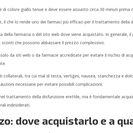
 di colore giallo tenue e deve essere assunto circa 30 minuti prima de
, il che lo rende uno dei farmaci più efficaci per il trattamento della d
da della farmacia o del sito web dove viene acquistato. In generale, i
 sconti che possono abbassare il prezzo complessivo.
 solo da siti web o da farmacie accreditate per evitare il rischio di ac
ute.
ti collaterali, tra cui mal di testa, vertigini, nausea, stanchezza e do
auzioni necessarie per evitare possibili complicazioni.
e nel trattamento della disfunzione erettile, ma è fondamentale acquist
ali indesiderati.
zo: dove acquistarlo e a qu