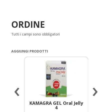
ORDINE
Tutti i campi sono obbligatori
AGGIUNGI PRODOTTI
‹
›
a per
KAMAGRA GEL Oral Jelly
KAMAGR
4