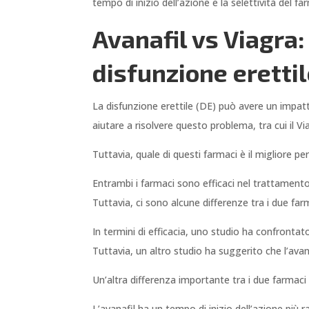
tempo di inizio dell’azione e la selettività del f
Avanafil vs Viagra:
disfunzione eretti
La disfunzione erettile (DE) può avere un impatt
aiutare a risolvere questo problema, tra cui il Via
Tuttavia, quale di questi farmaci è il migliore pe
Entrambi i farmaci sono efficaci nel trattament
Tuttavia, ci sono alcune differenze tra i due far
In termini di efficacia, uno studio ha confrontat
Tuttavia, un altro studio ha suggerito che l’avana
Un’altra differenza importante tra i due farmaci è
L’avanafil ha un tempo di inizio dell’azione più r