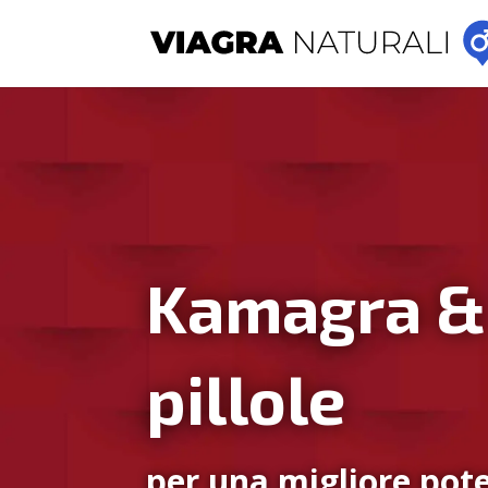
Kamagra &
pillole
per una migliore pote