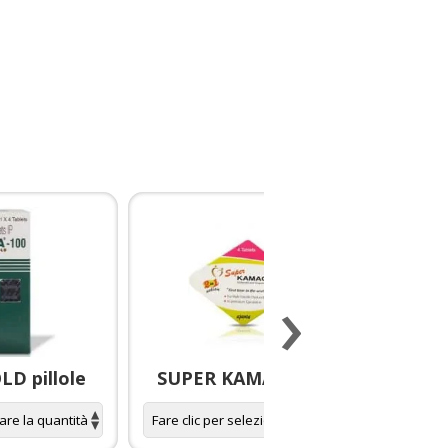
›
D pillole
SUPER KAMAGRA pillole