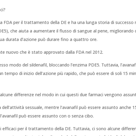
ci?
a FDA per il trattamento della DE e ha una lunga storia di successo ne
(PDE5), che aiuta a aumentare il flusso di sangue al pene, migliorando c
 sua durata d’azione può durare fino a quattro ore.
ente nuovo che è stato approvato dalla FDA nel 2012.
stesso modo del sildenafil, bloccando l’enzima PDE5. Tuttavia, l’avanafil 
a un tempo di inizio dell’azione più rapido, che può essere di soli 15 m
he alcune differenze nel modo in cui questi due farmaci vengono assunt
dell’attività sessuale, mentre l’avanafil può essere assunto anche 15 m
re l’avanafil può essere assunto con o senza cibo.
ci efficaci per il trattamento della DE. Tuttavia, ci sono alcune differen