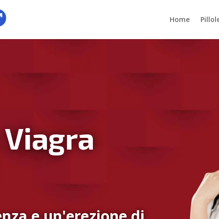
Home
Pillo
 Viagra
nza e un'erezione di