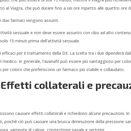
to al Viagra, che può durare fino a sei ore rispetto alle quattro ore d
 i due farmaci vengono assunti.
attività sessuale e non deve essere assunto con cibo ad alto contenuto
olo 15 minuti prima dell’attività sessuale.
ni efficaci per il trattamento della DE. La scelta tra i due dipenderà dal
l medico. In generale, l’avanafil può essere più vantaggioso per col
o per coloro che preferiscono un farmaco più stabile e collaudato.
 Effetti collaterali e preca
possono causare effetti collaterali e richiedono alcune precauzioni. I
ati, poichê ciò può causare una brusca diminuzione della pressione sa
ausea, vampate di calore, congestione nasale e vertigini.