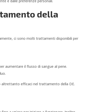
iente e dalle preferenze personali.
attamento della
amente, ci sono molti trattamenti disponibili per
er aumentare il flusso di sangue al pene.
duo.
o altrettanto efficaci nel trattamento della DE.
 fino a un’ora per iniziare a funzionare. Inoltre,