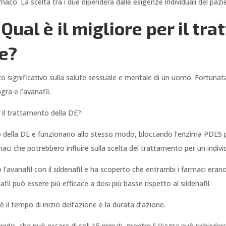
armaco. La scelta tra i due dipenderà dalle esigenze individuali del paz
 Qual è il migliore per il tr
le?
o significativo sulla salute sessuale e mentale di un uomo. Fortunat
gra e l’avanafil.
r il trattamento della DE?
o della DE e funzionano allo stesso modo, bloccando l’enzima PDE5 p
maci che potrebbero influire sulla scelta del trattamento per un indivi
o l’avanafil con il sildenafil e ha scoperto che entrambi i farmaci eran
fil può essere più efficace a dosi più basse rispetto al sildenafil.
 il tempo di inizio dell’azione e la durata d’azione.
apido, che può essere di soli 15 minuti, mentre il Viagra può richiedere