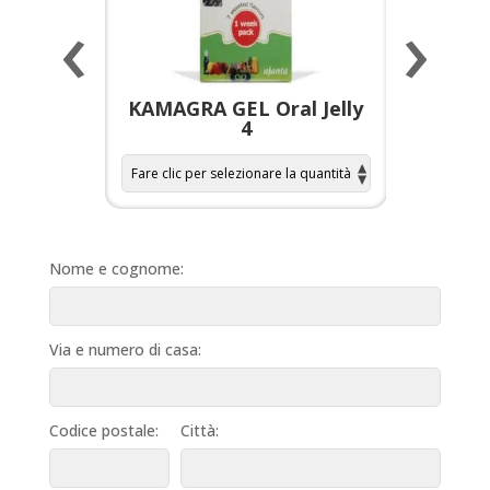
‹
›
a per
KAMAGRA GEL Oral Jelly
KAMAGR
4
Nome e cognome:
Via e numero di casa:
Codice postale:
Città: