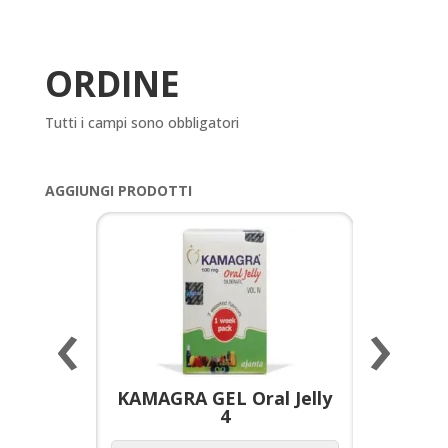
ORDINE
Tutti i campi sono obbligatori
AGGIUNGI PRODOTTI
‹
›
a per
KAMAGRA GEL Oral Jelly
KAMAGR
4